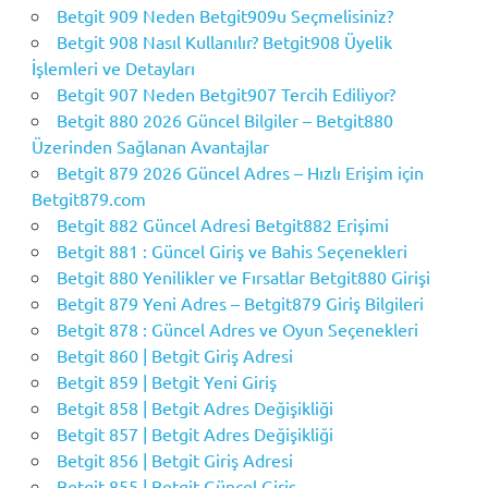
Betgit 909 Neden Betgit909u Seçmelisiniz?
Betgit 908 Nasıl Kullanılır? Betgit908 Üyelik
İşlemleri ve Detayları
Betgit 907 Neden Betgit907 Tercih Ediliyor?
Betgit 880 2026 Güncel Bilgiler – Betgit880
Üzerinden Sağlanan Avantajlar
Betgit 879 2026 Güncel Adres – Hızlı Erişim için
Betgit879.com
Betgit 882 Güncel Adresi Betgit882 Erişimi
Betgit 881 : Güncel Giriş ve Bahis Seçenekleri
Betgit 880 Yenilikler ve Fırsatlar Betgit880 Girişi
Betgit 879 Yeni Adres – Betgit879 Giriş Bilgileri
Betgit 878 : Güncel Adres ve Oyun Seçenekleri
Betgit 860 | Betgit Giriş Adresi
Betgit 859 | Betgit Yeni Giriş
Betgit 858 | Betgit Adres Değişikliği
Betgit 857 | Betgit Adres Değişikliği
Betgit 856 | Betgit Giriş Adresi
Betgit 855 | Betgit Güncel Giriş