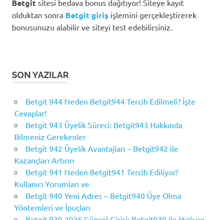
Betgit
sitesi bedava bonus dağıtıyor! Siteye kayıt
olduktan sonra
Betgit giriş
işlemini gerçekleştirerek
bonusunuzu alabilir ve siteyi test edebilirsiniz.
SON YAZILAR
Betgit 944 Neden Betgit944 Tercih Edilmeli? İşte
Cevaplar!
Betgit 943 Üyelik Süreci: Betgit943 Hakkında
Bilmeniz Gerekenler
Betgit 942 Üyelik Avantajları – Betgit942 ile
Kazançları Artırın
Betgit 941 Neden Betgit941 Tercih Ediliyor?
Kullanıcı Yorumları ve
Betgit 940 Yeni Adres – Betgit940 Üye Olma
Yöntemleri ve İpuçları
Betgit 939 2026 Güncel Girişi: Betgit939 ile Hızlı ve