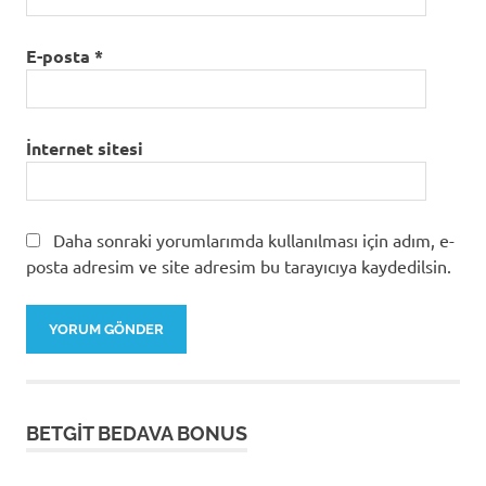
E-posta
*
İnternet sitesi
Daha sonraki yorumlarımda kullanılması için adım, e-
posta adresim ve site adresim bu tarayıcıya kaydedilsin.
BETGIT BEDAVA BONUS