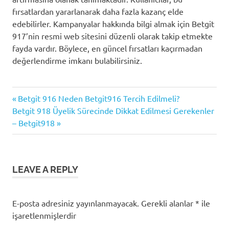
fırsatlardan yararlanarak daha fazla kazanç elde
edebilirler. Kampanyalar hakkında bilgi almak için Betgit
917’nin resmi web sitesini düzenli olarak takip etmekte
fayda vardır. Böylece, en güncel fırsatları kaçırmadan
değerlendirme imkanı bulabilirsiniz.
Betgit
Previous
Yazı
Betgit 916 Neden Betgit916 Tercih Edilmeli?
917
Next
Post:
Betgit 918 Üyelik Sürecinde Dikkat Edilmesi Gerekenler
gezinmesi
Betgit
Post:
– Betgit918
918
Betgit
919
LEAVE A REPLY
Betgit
920
Betgit
E-posta adresiniz yayınlanmayacak.
Gerekli alanlar
*
ile
921
işaretlenmişlerdir