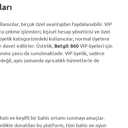
ları
anıcılar, birçok özel avantajdan faydalanabilir. VIP
ara çekme işlemleri, kişisel hesap yöneticisi ve özel
 üyelik kategorisindeki kullanıcılar, normal üyelere
 davet edilirler. Üstelik,
VIP üyeleri için
Betgit 860
nma şansı da sunulmaktadır. VIP üyelik, sadece
 değil, aynı zamanda ayrıcalıklı hizmetlerle de
 hızlı ve keyifli bir bahis ortamı sunmayı amaçlar.
enilikle donatılan bu platform, tüm bahis ve oyun