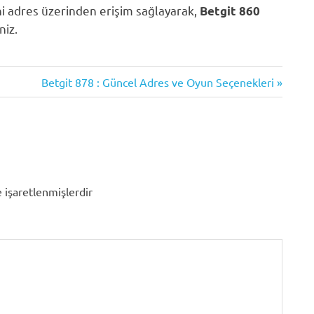
eni adres üzerinden erişim sağlayarak,
Betgit 860
niz.
Next
Betgit 878 : Güncel Adres ve Oyun Seçenekleri
Post:
e işaretlenmişlerdir