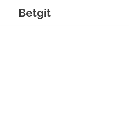
Skip
Betgit
to
content
Betgit
Giriş
Adresi