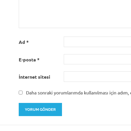
Ad
*
E-posta
*
İnternet sitesi
Daha sonraki yorumlarımda kullanılması için adım, 