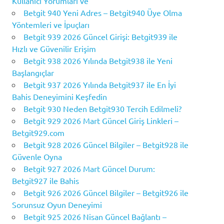
Kullanıcı Yorumları ve
Betgit 940 Yeni Adres – Betgit940 Üye Olma
Yöntemleri ve İpuçları
Betgit 939 2026 Güncel Girişi: Betgit939 ile
Hızlı ve Güvenilir Erişim
Betgit 938 2026 Yılında Betgit938 ile Yeni
Başlangıçlar
Betgit 937 2026 Yılında Betgit937 ile En İyi
Bahis Deneyimini Keşfedin
Betgit 930 Neden Betgit930 Tercih Edilmeli?
Betgit 929 2026 Mart Güncel Giriş Linkleri –
Betgit929.com
Betgit 928 2026 Güncel Bilgiler – Betgit928 ile
Güvenle Oyna
Betgit 927 2026 Mart Güncel Durum:
Betgit927 ile Bahis
Betgit 926 2026 Güncel Bilgiler – Betgit926 ile
Sorunsuz Oyun Deneyimi
Betgit 925 2026 Nisan Güncel Bağlantı –