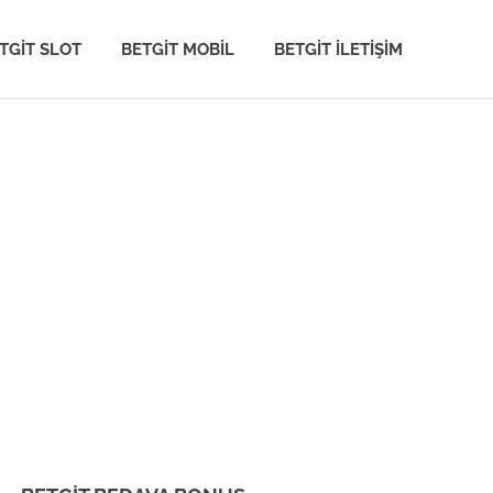
TGIT SLOT
BETGIT MOBIL
BETGIT İLETIŞIM