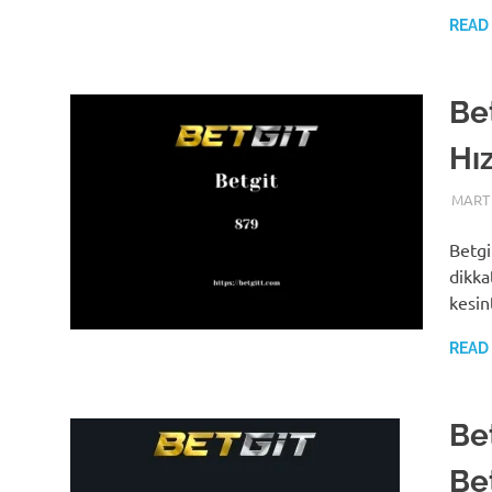
READ
Be
Hız
MART 
Betgi
dikka
kesin
READ
Be
Be