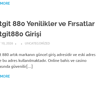
 MORE
git 880 Yenilikler ve Fırsatlar
git880 Girişi
 10, 2026
UNCATEGORIZED
t 880 artık markanın güncel giriş adresidir ve eski adres
e bu adres kullanılmaktadır. Online bahis ve casino
sında güvenilir[…]
 MORE