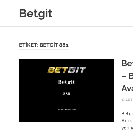
Skip
Betgit
to
content
Betgit
Giriş
Adresi
ETIKET:
BETGIT 882
Be
– 
Av
MART 
Betgi
Artık
yerin