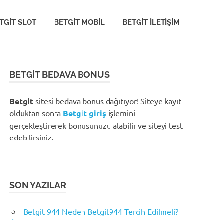
TGIT SLOT
BETGIT MOBIL
BETGIT İLETIŞIM
BETGIT BEDAVA BONUS
Betgit
sitesi bedava bonus dağıtıyor! Siteye kayıt
olduktan sonra
Betgit giriş
işlemini
gerçekleştirerek bonusunuzu alabilir ve siteyi test
edebilirsiniz.
SON YAZILAR
Betgit 944 Neden Betgit944 Tercih Edilmeli?