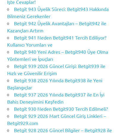
İşte Cevaplar!
Betgit 943 Üyelik Süreci: Betgit943 Hakkında
Bilmeniz Gerekenler
Betgit 942 Üyelik Avantajları – Betgit942 ile
Kazançları Artırın
Betgit 941 Neden Betgit941 Tercih Ediliyor?
Kullanıcı Yorumları ve
Betgit 940 Yeni Adres – Betgit940 Üye Olma
Yöntemleri ve İpuçları
Betgit 939 2026 Güncel Girişi: Betgit939 ile
Hızlı ve Güvenilir Erişim
Betgit 938 2026 Yılında Betgit938 ile Yeni
Başlangıçlar
Betgit 937 2026 Yılında Betgit937 ile En İyi
Bahis Deneyimini Keşfedin
Betgit 930 Neden Betgit930 Tercih Edilmeli?
Betgit 929 2026 Mart Güncel Giriş Linkleri –
Betgit929.com
Betgit 928 2026 Güncel Bilgiler – Betgit928 ile