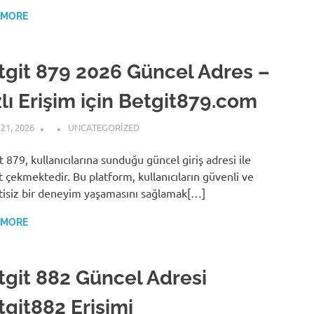
 MORE
tgit 879 2026 Güncel Adres –
lı Erişim için Betgit879.com
21, 2026
UNCATEGORIZED
t 879, kullanıcılarına sunduğu güncel giriş adresi ile
t çekmektedir. Bu platform, kullanıcıların güvenli ve
tisiz bir deneyim yaşamasını sağlamak[…]
 MORE
tgit 882 Güncel Adresi
tgit882 Erişimi