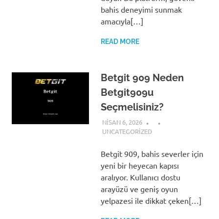
bahis deneyimi sunmak
amacıyla[…]
READ MORE
Betgit 909 Neden
Betgit909u
Seçmelisiniz?
NISAN 6, 2026
UNCATEGORIZED
Betgit 909, bahis severler için
yeni bir heyecan kapısı
aralıyor. Kullanıcı dostu
arayüzü ve geniş oyun
yelpazesi ile dikkat çeken[…]