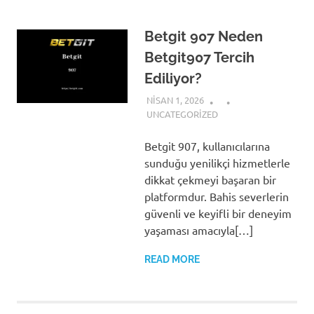
Betgit 907 Neden
Betgit907 Tercih
Ediliyor?
NISAN 1, 2026
UNCATEGORIZED
Betgit 907, kullanıcılarına
sunduğu yenilikçi hizmetlerle
dikkat çekmeyi başaran bir
platformdur. Bahis severlerin
güvenli ve keyifli bir deneyim
yaşaması amacıyla[…]
READ MORE