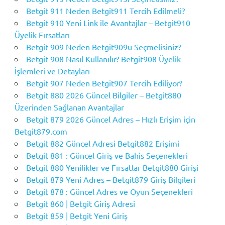
Betgit 911 Neden Betgit911 Tercih Edilmeli?
Betgit 910 Yeni Link ile Avantajlar – Betgit910
Üyelik Fırsatları
Betgit 909 Neden Betgit909u Seçmelisiniz?
Betgit 908 Nasıl Kullanılır? Betgit908 Üyelik
İşlemleri ve Detayları
Betgit 907 Neden Betgit907 Tercih Ediliyor?
Betgit 880 2026 Güncel Bilgiler – Betgit880
Üzerinden Sağlanan Avantajlar
Betgit 879 2026 Güncel Adres – Hızlı Erişim için
Betgit879.com
Betgit 882 Güncel Adresi Betgit882 Erişimi
Betgit 881 : Güncel Giriş ve Bahis Seçenekleri
Betgit 880 Yenilikler ve Fırsatlar Betgit880 Girişi
Betgit 879 Yeni Adres – Betgit879 Giriş Bilgileri
Betgit 878 : Güncel Adres ve Oyun Seçenekleri
Betgit 860 | Betgit Giriş Adresi
Betgit 859 | Betgit Yeni Giriş