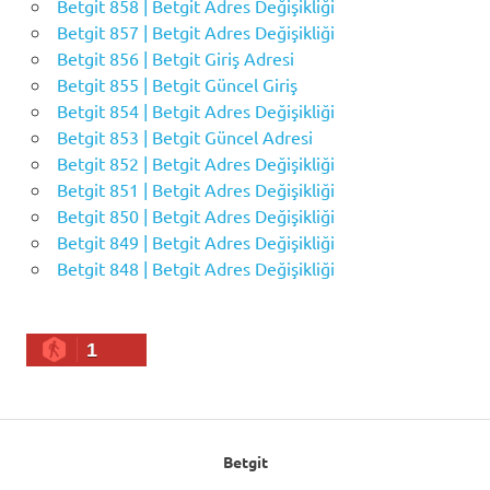
Betgit 858 | Betgit Adres Değişikliği
Betgit 857 | Betgit Adres Değişikliği
Betgit 856 | Betgit Giriş Adresi
Betgit 855 | Betgit Güncel Giriş
Betgit 854 | Betgit Adres Değişikliği
Betgit 853 | Betgit Güncel Adresi
Betgit 852 | Betgit Adres Değişikliği
Betgit 851 | Betgit Adres Değişikliği
Betgit 850 | Betgit Adres Değişikliği
Betgit 849 | Betgit Adres Değişikliği
Betgit 848 | Betgit Adres Değişikliği
1
Betgit