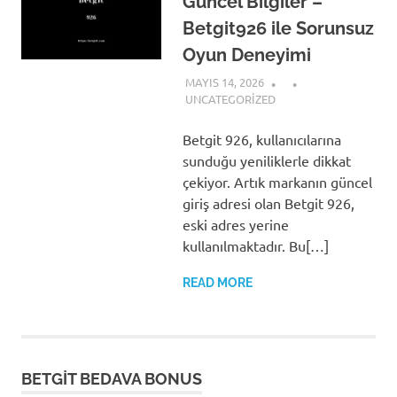
Güncel Bilgiler –
Betgit926 ile Sorunsuz
Oyun Deneyimi
MAYIS 14, 2026
UNCATEGORIZED
Betgit 926, kullanıcılarına
sunduğu yeniliklerle dikkat
çekiyor. Artık markanın güncel
giriş adresi olan Betgit 926,
eski adres yerine
kullanılmaktadır. Bu[…]
READ MORE
BETGIT BEDAVA BONUS