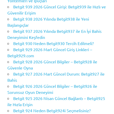
Yöntemleri ve İpuçları
Betgit 939 2026 Güncel Girişi: Betgit939 ile Hızlı ve
Güvenilir Erişim
Betgit 938 2026 Yılında Betgit938 ile Yeni
Başlangıçlar
Betgit 937 2026 Yılında Betgit937 ile En İyi Bahis
Deneyimini Keşfedin
Betgit 930 Neden Betgit930 Tercih Edilmeli?
Betgit 929 2026 Mart Güncel Giriş Linkleri –
Betgit929.com
Betgit 928 2026 Güncel Bilgiler – Betgit928 ile
Güvenle Oyna
Betgit 927 2026 Mart Güncel Durum: Betgit927 ile
Bahis
Betgit 926 2026 Güncel Bilgiler – Betgit926 ile
Sorunsuz Oyun Deneyimi
Betgit 925 2026 Nisan Güncel Bağlantı – Betgit925
ile Hızla Erişin
Betgit 924 Neden Betgit924i Seçmelisiniz?