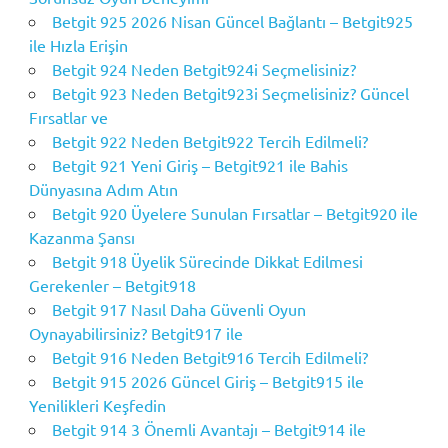
Betgit 925 2026 Nisan Güncel Bağlantı – Betgit925
ile Hızla Erişin
Betgit 924 Neden Betgit924i Seçmelisiniz?
Betgit 923 Neden Betgit923i Seçmelisiniz? Güncel
Fırsatlar ve
Betgit 922 Neden Betgit922 Tercih Edilmeli?
Betgit 921 Yeni Giriş – Betgit921 ile Bahis
Dünyasına Adım Atın
Betgit 920 Üyelere Sunulan Fırsatlar – Betgit920 ile
Kazanma Şansı
Betgit 918 Üyelik Sürecinde Dikkat Edilmesi
Gerekenler – Betgit918
Betgit 917 Nasıl Daha Güvenli Oyun
Oynayabilirsiniz? Betgit917 ile
Betgit 916 Neden Betgit916 Tercih Edilmeli?
Betgit 915 2026 Güncel Giriş – Betgit915 ile
Yenilikleri Keşfedin
Betgit 914 3 Önemli Avantajı – Betgit914 ile