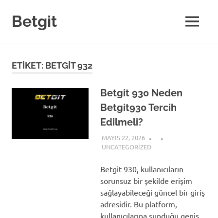
Skip
to
Betgit
MENU
content
Betgit
Giriş
Adresi
ETIKET:
BETGIT 932
Betgit 930 Neden
Betgit930 Tercih
Edilmeli?
MAYIS 22, 2026
UNCATEGORIZED
Betgit 930, kullanıcıların
sorunsuz bir şekilde erişim
sağlayabileceği güncel bir giriş
adresidir. Bu platform,
kullanıcılarına sunduğu geniş