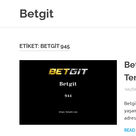
Skip
Betgit
to
content
Betgit
Giriş
Adresi
ETIKET:
BETGIT 945
Be
Ter
HAZIR
Betgi
yaşam
adres
READ