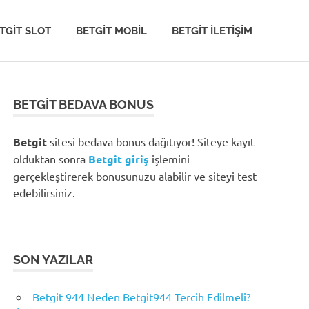
TGIT SLOT
BETGIT MOBIL
BETGIT İLETIŞIM
BETGIT BEDAVA BONUS
Betgit
sitesi bedava bonus dağıtıyor! Siteye kayıt
olduktan sonra
Betgit giriş
işlemini
gerçekleştirerek bonusunuzu alabilir ve siteyi test
edebilirsiniz.
SON YAZILAR
Betgit 944 Neden Betgit944 Tercih Edilmeli?