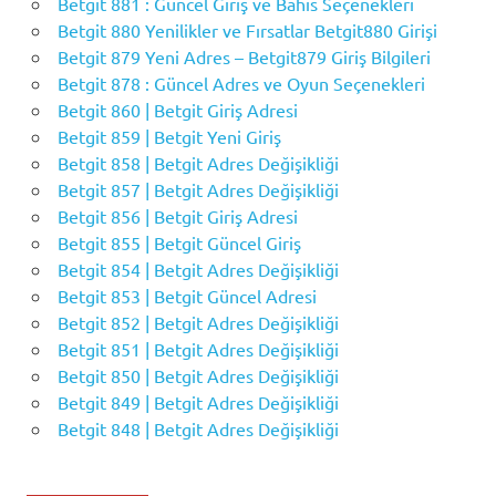
Betgit 881 : Güncel Giriş ve Bahis Seçenekleri
Betgit 880 Yenilikler ve Fırsatlar Betgit880 Girişi
Betgit 879 Yeni Adres – Betgit879 Giriş Bilgileri
Betgit 878 : Güncel Adres ve Oyun Seçenekleri
Betgit 860 | Betgit Giriş Adresi
Betgit 859 | Betgit Yeni Giriş
Betgit 858 | Betgit Adres Değişikliği
Betgit 857 | Betgit Adres Değişikliği
Betgit 856 | Betgit Giriş Adresi
Betgit 855 | Betgit Güncel Giriş
Betgit 854 | Betgit Adres Değişikliği
Betgit 853 | Betgit Güncel Adresi
Betgit 852 | Betgit Adres Değişikliği
Betgit 851 | Betgit Adres Değişikliği
Betgit 850 | Betgit Adres Değişikliği
Betgit 849 | Betgit Adres Değişikliği
Betgit 848 | Betgit Adres Değişikliği