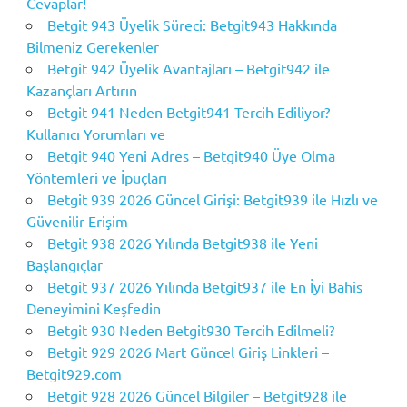
Cevaplar!
Betgit 943 Üyelik Süreci: Betgit943 Hakkında
Bilmeniz Gerekenler
Betgit 942 Üyelik Avantajları – Betgit942 ile
Kazançları Artırın
Betgit 941 Neden Betgit941 Tercih Ediliyor?
Kullanıcı Yorumları ve
Betgit 940 Yeni Adres – Betgit940 Üye Olma
Yöntemleri ve İpuçları
Betgit 939 2026 Güncel Girişi: Betgit939 ile Hızlı ve
Güvenilir Erişim
Betgit 938 2026 Yılında Betgit938 ile Yeni
Başlangıçlar
Betgit 937 2026 Yılında Betgit937 ile En İyi Bahis
Deneyimini Keşfedin
Betgit 930 Neden Betgit930 Tercih Edilmeli?
Betgit 929 2026 Mart Güncel Giriş Linkleri –
Betgit929.com
Betgit 928 2026 Güncel Bilgiler – Betgit928 ile