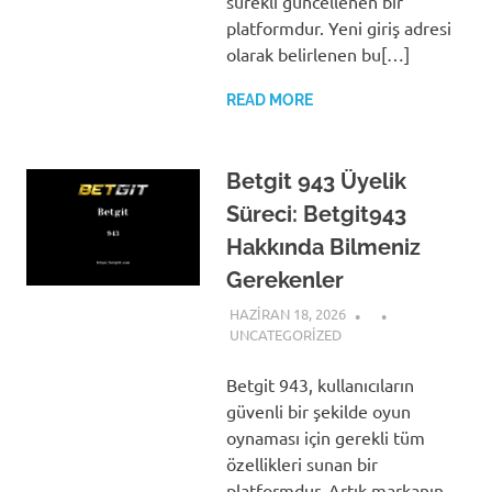
sürekli güncellenen bir
platformdur. Yeni giriş adresi
olarak belirlenen bu[…]
READ MORE
Betgit 943 Üyelik
Süreci: Betgit943
Hakkında Bilmeniz
Gerekenler
HAZIRAN 18, 2026
UNCATEGORIZED
Betgit 943, kullanıcıların
güvenli bir şekilde oyun
oynaması için gerekli tüm
özellikleri sunan bir
platformdur. Artık markanın