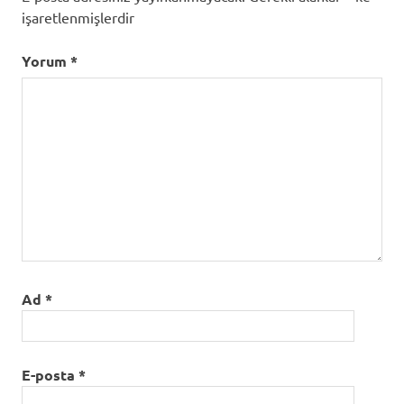
işaretlenmişlerdir
Yorum
*
Ad
*
E-posta
*