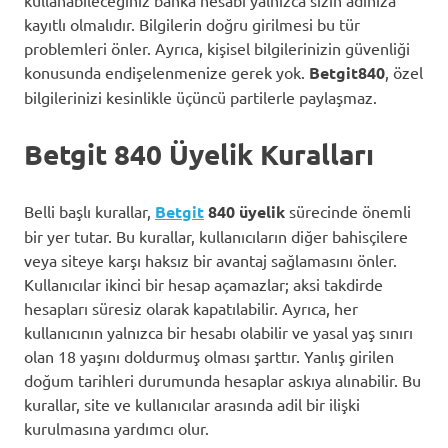
kayıtlı olmalıdır. Bilgilerin doğru girilmesi bu tür
problemleri önler. Ayrıca, kişisel bilgilerinizin güvenliği
konusunda endişelenmenize gerek yok.
Betgit840
, özel
bilgilerinizi kesinlikle üçüncü partilerle paylaşmaz.
Betgit 840 Üyelik Kuralları
Belli başlı kurallar,
Betgit
840 üyelik
sürecinde önemli
bir yer tutar. Bu kurallar, kullanıcıların diğer bahisçilere
veya siteye karşı haksız bir avantaj sağlamasını önler.
Kullanıcılar ikinci bir hesap açamazlar; aksi takdirde
hesapları süresiz olarak kapatılabilir. Ayrıca, her
kullanıcının yalnızca bir hesabı olabilir ve yasal yaş sınırı
olan 18 yaşını doldurmuş olması şarttır. Yanlış girilen
doğum tarihleri durumunda hesaplar askıya alınabilir. Bu
kurallar, site ve kullanıcılar arasında adil bir ilişki
kurulmasına yardımcı olur.