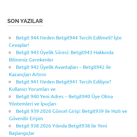
SON YAZILAR
Betgit 944 Neden Betgit944 Tercih Edilmeli? İşte
Cevaplar!
Betgit 943 Üyelik Süreci: Betgit943 Hakkında
Bilmeniz Gerekenler
Betgit 942 Üyelik Avantajları – Betgit942 ile
Kazançları Artırın
Betgit 941 Neden Betgit941 Tercih Ediliyor?
Kullanıcı Yorumları ve
Betgit 940 Yeni Adres – Betgit940 Üye Olma
Yöntemleri ve İpuçları
Betgit 939 2026 Güncel Girişi: Betgit939 ile Hızlı ve
Güvenilir Erişim
Betgit 938 2026 Yılında Betgit938 ile Yeni
Başlangıçlar