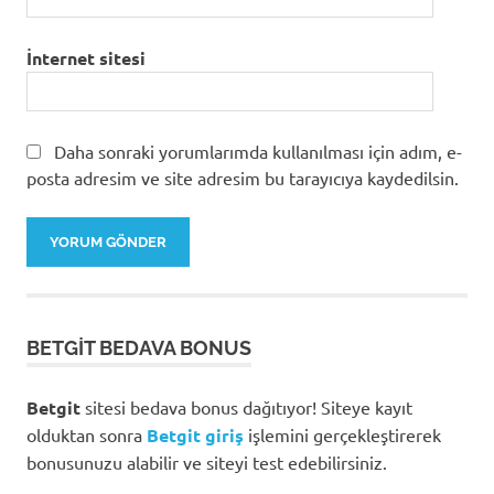
İnternet sitesi
Daha sonraki yorumlarımda kullanılması için adım, e-
posta adresim ve site adresim bu tarayıcıya kaydedilsin.
BETGIT BEDAVA BONUS
Betgit
sitesi bedava bonus dağıtıyor! Siteye kayıt
olduktan sonra
Betgit giriş
işlemini gerçekleştirerek
bonusunuzu alabilir ve siteyi test edebilirsiniz.