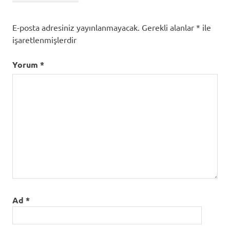
E-posta adresiniz yayınlanmayacak.
Gerekli alanlar
*
ile
işaretlenmişlerdir
Yorum
*
Ad
*