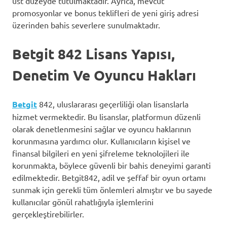
üst düzeyde tutulmaktadır. Ayrıca, mevcut
promosyonlar ve bonus teklifleri de yeni giriş adresi
üzerinden bahis severlere sunulmaktadır.
Betgit 842 Lisans Yapısı,
Denetim Ve Oyuncu Hakları
Betgit
842, uluslararası geçerliliği olan lisanslarla
hizmet vermektedir. Bu lisanslar, platformun düzenli
olarak denetlenmesini sağlar ve oyuncu haklarının
korunmasına yardımcı olur. Kullanıcıların kişisel ve
finansal bilgileri en yeni şifreleme teknolojileri ile
korunmakta, böylece güvenli bir bahis deneyimi garanti
edilmektedir. Betgit842, adil ve şeffaf bir oyun ortamı
sunmak için gerekli tüm önlemleri almıştır ve bu sayede
kullanıcılar gönül rahatlığıyla işlemlerini
gerçekleştirebilirler.