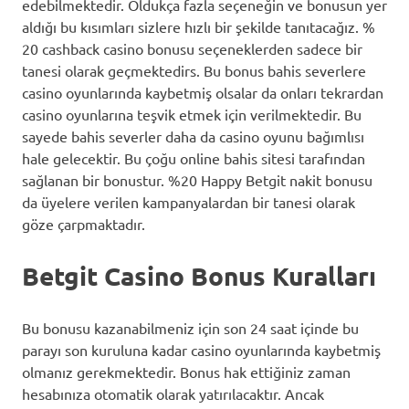
edebilmektedir. Oldukça fazla seçeneğin ve bonusun yer
aldığı bu kısımları sizlere hızlı bir şekilde tanıtacağız. %
20 cashback casino bonusu seçeneklerden sadece bir
tanesi olarak geçmektedirs. Bu bonus bahis severlere
casino oyunlarında kaybetmiş olsalar da onları tekrardan
casino oyunlarına teşvik etmek için verilmektedir. Bu
sayede bahis severler daha da casino oyunu bağımlısı
hale gelecektir. Bu çoğu online bahis sitesi tarafından
sağlanan bir bonustur. %20 Happy Betgit nakit bonusu
da üyelere verilen kampanyalardan bir tanesi olarak
göze çarpmaktadır.
Betgit Casino Bonus Kuralları
Bu bonusu kazanabilmeniz için son 24 saat içinde bu
parayı son kuruluna kadar casino oyunlarında kaybetmiş
olmanız gerekmektedir. Bonus hak ettiğiniz zaman
hesabınıza otomatik olarak yatırılacaktır. Ancak