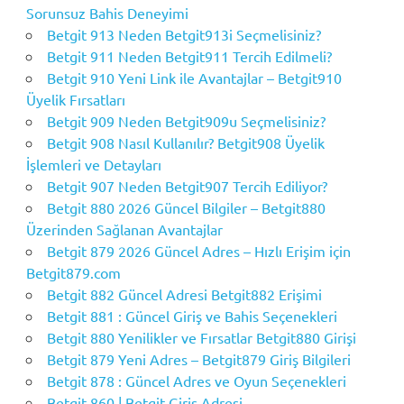
Sorunsuz Bahis Deneyimi
Betgit 913 Neden Betgit913i Seçmelisiniz?
Betgit 911 Neden Betgit911 Tercih Edilmeli?
Betgit 910 Yeni Link ile Avantajlar – Betgit910
Üyelik Fırsatları
Betgit 909 Neden Betgit909u Seçmelisiniz?
Betgit 908 Nasıl Kullanılır? Betgit908 Üyelik
İşlemleri ve Detayları
Betgit 907 Neden Betgit907 Tercih Ediliyor?
Betgit 880 2026 Güncel Bilgiler – Betgit880
Üzerinden Sağlanan Avantajlar
Betgit 879 2026 Güncel Adres – Hızlı Erişim için
Betgit879.com
Betgit 882 Güncel Adresi Betgit882 Erişimi
Betgit 881 : Güncel Giriş ve Bahis Seçenekleri
Betgit 880 Yenilikler ve Fırsatlar Betgit880 Girişi
Betgit 879 Yeni Adres – Betgit879 Giriş Bilgileri
Betgit 878 : Güncel Adres ve Oyun Seçenekleri
Betgit 860 | Betgit Giriş Adresi