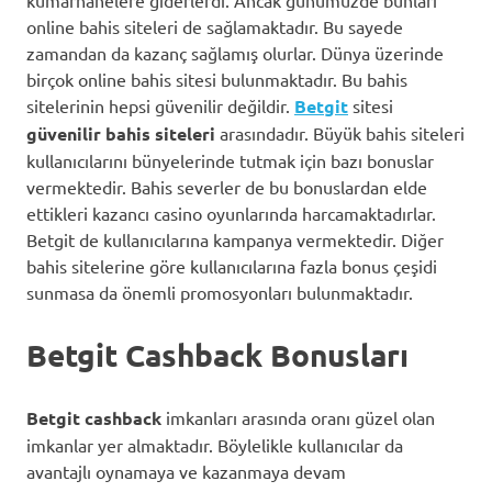
online bahis siteleri de sağlamaktadır. Bu sayede
zamandan da kazanç sağlamış olurlar. Dünya üzerinde
birçok online bahis sitesi bulunmaktadır. Bu bahis
sitelerinin hepsi güvenilir değildir.
Betgit
sitesi
güvenilir bahis siteleri
arasındadır. Büyük bahis siteleri
kullanıcılarını bünyelerinde tutmak için bazı bonuslar
vermektedir. Bahis severler de bu bonuslardan elde
ettikleri kazancı casino oyunlarında harcamaktadırlar.
Betgit de kullanıcılarına kampanya vermektedir. Diğer
bahis sitelerine göre kullanıcılarına fazla bonus çeşidi
sunmasa da önemli promosyonları bulunmaktadır.
Betgit Cashback Bonusları
Betgit cashback
imkanları arasında oranı güzel olan
imkanlar yer almaktadır. Böylelikle kullanıcılar da
avantajlı oynamaya ve kazanmaya devam