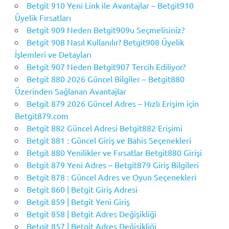
Betgit 910 Yeni Link ile Avantajlar – Betgit910
Üyelik Fırsatları
Betgit 909 Neden Betgit909u Seçmelisiniz?
Betgit 908 Nasıl Kullanılır? Betgit908 Üyelik
İşlemleri ve Detayları
Betgit 907 Neden Betgit907 Tercih Ediliyor?
Betgit 880 2026 Güncel Bilgiler – Betgit880
Üzerinden Sağlanan Avantajlar
Betgit 879 2026 Güncel Adres – Hızlı Erişim için
Betgit879.com
Betgit 882 Güncel Adresi Betgit882 Erişimi
Betgit 881 : Güncel Giriş ve Bahis Seçenekleri
Betgit 880 Yenilikler ve Fırsatlar Betgit880 Girişi
Betgit 879 Yeni Adres – Betgit879 Giriş Bilgileri
Betgit 878 : Güncel Adres ve Oyun Seçenekleri
Betgit 860 | Betgit Giriş Adresi
Betgit 859 | Betgit Yeni Giriş
Betgit 858 | Betgit Adres Değişikliği
Betgit 857 | Betgit Adres Değişikliği