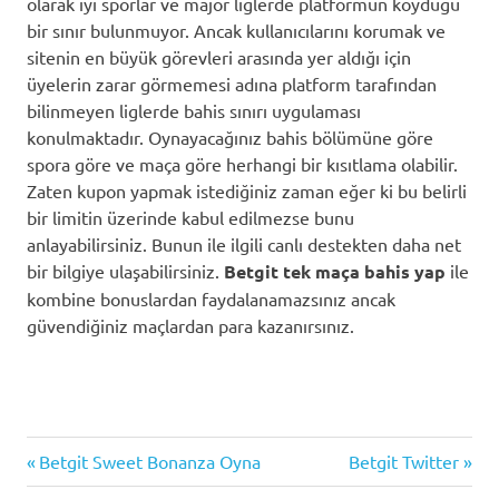
olarak iyi sporlar ve majör liglerde platformun koyduğu
bir sınır bulunmuyor. Ancak kullanıcılarını korumak ve
sitenin en büyük görevleri arasında yer aldığı için
üyelerin zarar görmemesi adına platform tarafından
bilinmeyen liglerde bahis sınırı uygulaması
konulmaktadır. Oynayacağınız bahis bölümüne göre
spora göre ve maça göre herhangi bir kısıtlama olabilir.
Zaten kupon yapmak istediğiniz zaman eğer ki bu belirli
bir limitin üzerinde kabul edilmezse bunu
anlayabilirsiniz. Bunun ile ilgili canlı destekten daha net
bir bilgiye ulaşabilirsiniz.
Betgit tek maça bahis yap
ile
kombine bonuslardan faydalanamazsınız ancak
güvendiğiniz maçlardan para kazanırsınız.
Previous
Next
Yazı
Betgit Sweet Bonanza Oyna
Betgit Twitter
Post:
Post: