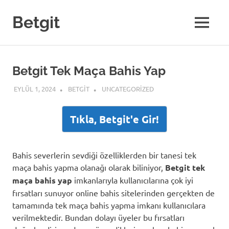
Skip
to
Betgit
MENU
content
Betgit
Giriş
Adresi
Betgit Tek Maça Bahis Yap
EYLÜL 1, 2024
BETGIT
UNCATEGORIZED
Tıkla, Betgit'e Gir!
Bahis severlerin sevdiği özelliklerden bir tanesi tek
maça bahis yapma olanağı olarak biliniyor,
Betgit tek
maça bahis yap
imkanlarıyla kullanıcılarına çok iyi
fırsatları sunuyor online bahis sitelerinden gerçekten de
tamamında tek maça bahis yapma imkanı kullanıcılara
verilmektedir. Bundan dolayı üyeler bu fırsatları